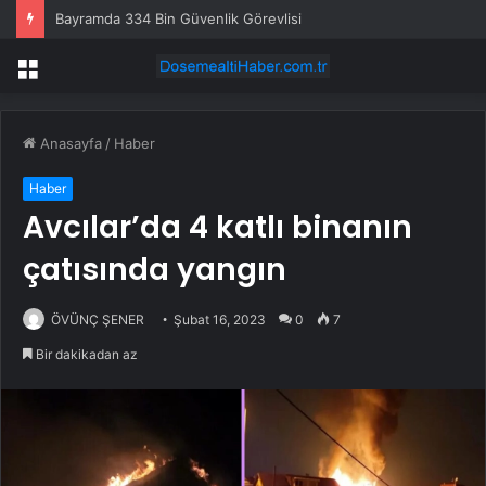
Bayramda 334 Bin Güvenlik Görevlisi
Menü
Anasayfa
/
Haber
Haber
Avcılar’da 4 katlı binanın
çatısında yangın
ÖVÜNÇ ŞENER
Şubat 16, 2023
0
7
Bir dakikadan az