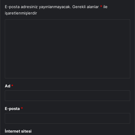
E-posta adresiniz yayınlanmayacak.
Gerekli alanlar
*
ile
işaretlenmişlerdir
Y
o
r
u
m
*
Ad
*
E-posta
*
İnternet sitesi