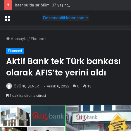
İstanbul’da sır ölüm: 37 yaşındaki kadın savcının evinde ölü bulundu!
Menü
Anasayfa
/
Ekonomi
Ekonomi
Aktif Bank tek Türk bankası
olarak AFIS’te yerini aldı
ÖVÜNÇ ŞENER
Aralık 6, 2022
0
13
1 dakika okuma süresi