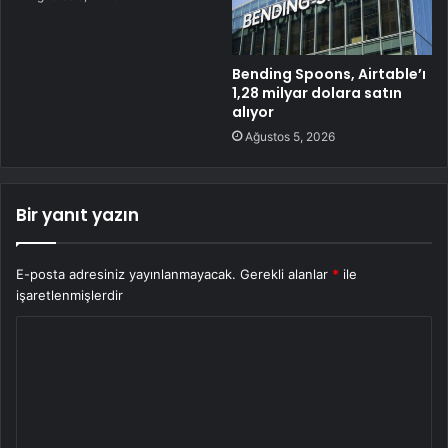
Bending Spoons, Airtable’ı
1,28 milyar dolara satın
alıyor
Ağustos 5, 2026
Bir yanıt yazın
E-posta adresiniz yayınlanmayacak.
Gerekli alanlar
*
ile
işaretlenmişlerdir
Y
o
r
u