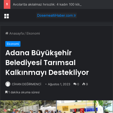
Avcılar’da akılalmaz hırsızlık: 4 kadın 100 kiloluk buzdolabını böyle çaldı
Menü
Anasayfa
/
Ekonomi
Ekonomi
Adana Büyükşehir
Belediyesi Tarımsal
Kalkınmayı Destekliyor
CİHAN DEĞİRMENCİ
Ağustos 1, 2023
0
9
1 dakika okuma süresi