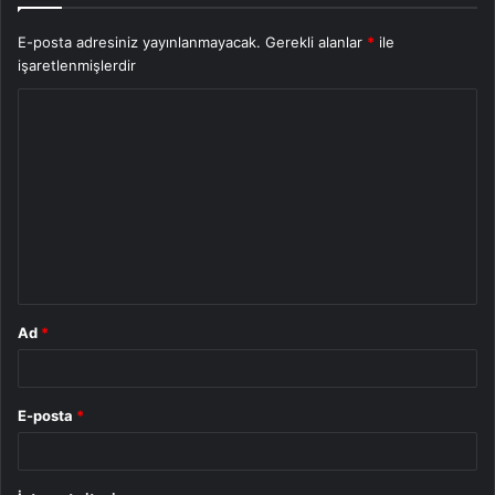
E-posta adresiniz yayınlanmayacak.
Gerekli alanlar
*
ile
işaretlenmişlerdir
Y
o
r
u
m
*
Ad
*
E-posta
*