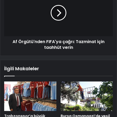
Af Örgütü'nden FIFA'ya çağrı: Tazminat için
taahhüt verin
İlgili Makaleler
Trabzonspor’a büyük
Bursa Osmangazi’de yeşil