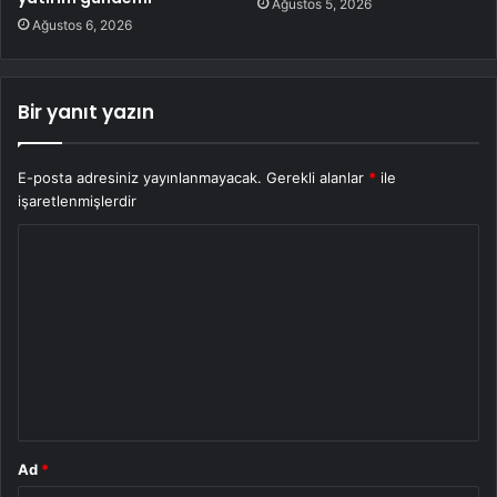
Ağustos 5, 2026
Ağustos 6, 2026
Bir yanıt yazın
E-posta adresiniz yayınlanmayacak.
Gerekli alanlar
*
ile
işaretlenmişlerdir
Y
o
r
u
m
*
Ad
*