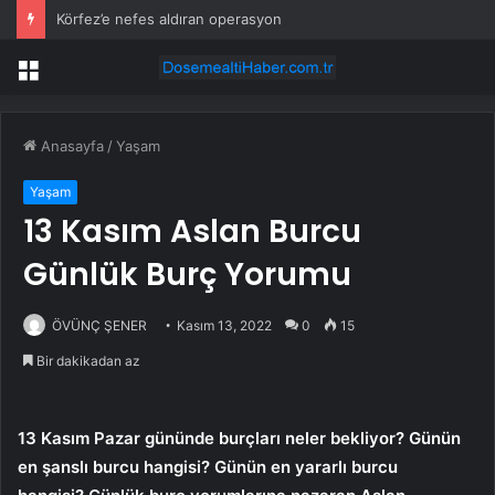
Körfez’e nefes aldıran operasyon
Menü
Anasayfa
/
Yaşam
Yaşam
13 Kasım Aslan Burcu
Günlük Burç Yorumu
ÖVÜNÇ ŞENER
Kasım 13, 2022
0
15
Bir dakikadan az
13 Kasım Pazar gününde burçları neler bekliyor? Günün
en şanslı burcu hangisi? Günün en yararlı burcu